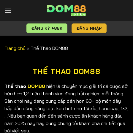
Bỏ
qua
nội
dung
ĐĂNG KÝ +88K
ĐĂNG NHẬP
Trang chủ
»
Thể Thao DOM88
THỂ THAO DOM88
Thể thao
DOM88
hiện là chuyên mục giải trí cá cược sở
hữu hơn 1,2 triệu thành viên đang trải nghiệm mỗi tháng.
Sân chơi này đang cung cấp đến hơn 60+ bộ môn đầy
hấp dẫn cùng hàng loạt kèo hot như tài xỉu, handicap, 1×2,
…Nếu bạn quan đến đến sảnh cược ăn khách hàng đầu
năm 2025 này hãy cùng chúng tôi khám phá chi tiết qua
bài viết sau.