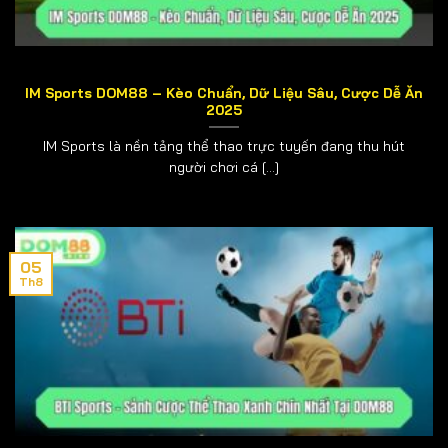
IM Sports DOM88 – Kèo Chuẩn, Dữ Liệu Sâu, Cược Dễ Ăn
2025
IM Sports là nền tảng thể thao trực tuyến đang thu hút
người chơi cá [...]
05
Th8