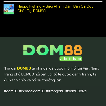
Happy Fishing – Siêu Phẩm Găm Bắn Cá Cực
Chất Tại DOM88
Nhà cái
DOM88
là nhà cái cá cược mới nổi tại Việt Nam.
Trang chủ DOM88 nổi bật với tỷ lệ cược cạnh tranh, tài
xỉu xanh chín và nổ hũ thưởng lớn.
#dom88 #nhacaidom88 #trangchu #dom88bike