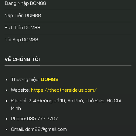
Đăng Nhập DOM88
Nạp Tiền DOM88
Rút Tiền DOM88
Tải App DOM88
VỀ CHÚNG TÔI
Thương hiệu:
DOM88
Website:
https://theotherside.us.com/
Địa chỉ: 2-4 Đường số 10, An Phú, Thủ Đức, Hồ Chí
Minh
Phone: 035 777 7707
Gmail:
dom88@gmail.com