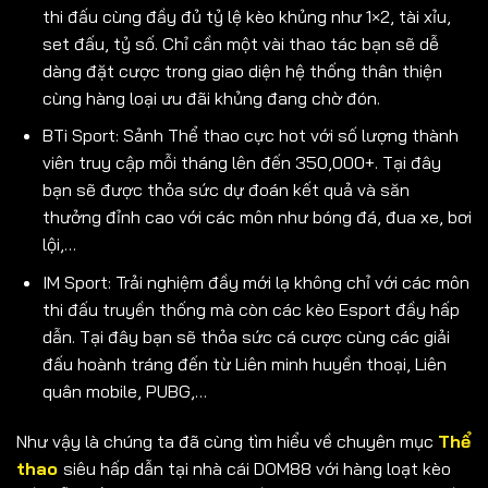
thi đấu cùng đầy đủ tỷ lệ kèo khủng như 1×2, tài xỉu,
set đấu, tỷ số. Chỉ cần một vài thao tác bạn sẽ dễ
dàng đặt cược trong giao diện hệ thống thân thiện
cùng hàng loại ưu đãi khủng đang chờ đón.
BTi Sport: Sảnh Thể thao cực hot với số lượng thành
viên truy cập mỗi tháng lên đến 350,000+. Tại đây
bạn sẽ được thỏa sức dự đoán kết quả và săn
thưởng đỉnh cao với các môn như bóng đá, đua xe, bơi
lội,…
IM Sport: Trải nghiệm đầy mới lạ không chỉ với các môn
thi đấu truyền thống mà còn các kèo Esport đầy hấp
dẫn. Tại đây bạn sẽ thỏa sức cá cược cùng các giải
đấu hoành tráng đến từ Liên minh huyền thoại, Liên
quân mobile, PUBG,…
Như vậy là chúng ta đã cùng tìm hiểu về chuyên mục
Thể
thao
siêu hấp dẫn tại nhà cái DOM88 với hàng loạt kèo