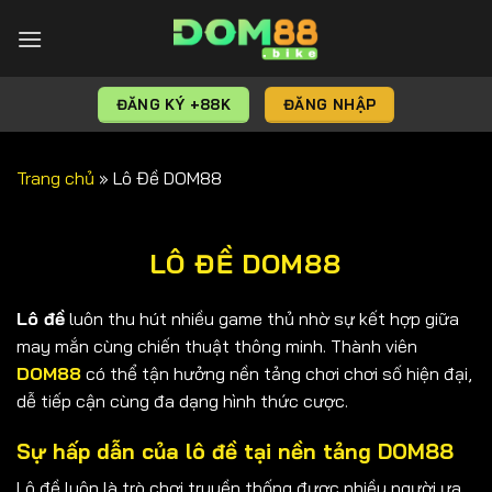
Bỏ
qua
nội
dung
ĐĂNG KÝ +88K
ĐĂNG NHẬP
Trang chủ
»
Lô Đề DOM88
LÔ ĐỀ DOM88
Lô đề
luôn thu hút nhiều game thủ nhờ sự kết hợp giữa
may mắn cùng chiến thuật thông minh. Thành viên
DOM88
có thể tận hưởng nền tảng chơi chơi số hiện đại,
dễ tiếp cận cùng đa dạng hình thức cược.
Sự hấp dẫn của lô đề tại nền tảng DOM88
Lô đề luôn là trò chơi truyền thống được nhiều người ưa