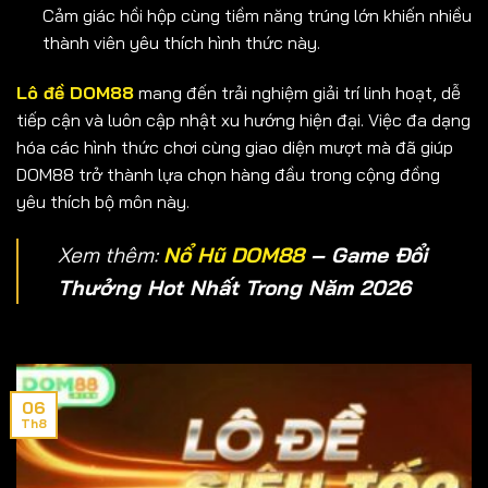
Cảm giác hồi hộp cùng tiềm năng trúng lớn khiến nhiều
thành viên yêu thích hình thức này.
Lô đề DOM88
mang đến trải nghiệm giải trí linh hoạt, dễ
tiếp cận và luôn cập nhật xu hướng hiện đại. Việc đa dạng
hóa các hình thức chơi cùng giao diện mượt mà đã giúp
DOM88 trở thành lựa chọn hàng đầu trong cộng đồng
yêu thích bộ môn này.
Xem thêm:
Nổ Hũ DOM88
– Game Đổi
Thưởng Hot Nhất Trong Năm 2026
06
Th8