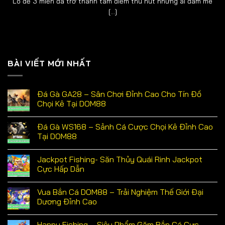
Lô đề 3 miền đã trở thành tâm điểm thu hút những ai đam mê
[...]
BÀI VIẾT MỚI NHẤT
Đá Gà GA28 – Sân Chơi Đỉnh Cao Cho Tín Đồ
Chọi Kê Tại DOM88
Đá Gà WS168 – Sảnh Cá Cược Chọi Kê Đỉnh Cao
Tại DOM88
Jackpot Fishing- Săn Thủy Quái Rinh Jackpot
Cực Hấp Dẫn
Vua Bắn Cá DOM88 – Trải Nghiệm Thế Giới Đại
Dương Đỉnh Cao
Happy Fishing – Siêu Phẩm Găm Bắn Cá Cực