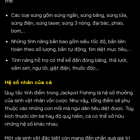
thể:
Các loại súng gồm súng ngắn, súng băng, súng lửa,
súng điện, súng laser, súng 3 nòng, đại bác, pháo,
bom,…
Những tính năng bắn bao gồm siêu tốc độ, bắn liên
hoàn theo số lượng, bắn tự động, tìm diệt mục tiêu,…
Tính năng hỗ trợ có thể kể đến đóng băng, thả lưới,
sấm sét, ngư lôi, giật điện, thuốc độc,…
Hệ số nhân của cá
Quy tắc tính điểm trong Jackpot Fishing là hệ số thưởng
của sinh vật nhân vốn cược. Như vậy, tổng điểm sẽ phụ
thuộc vào những con mồi mà ngư dân tiêu diệt được. Tùy
kích thước lớn bé hay độ quý hiếm, cá có thể sở hữu
những hệ số khác nhau.
Một vài sinh vật đặc biệt còn mang đến phần quà giá trị