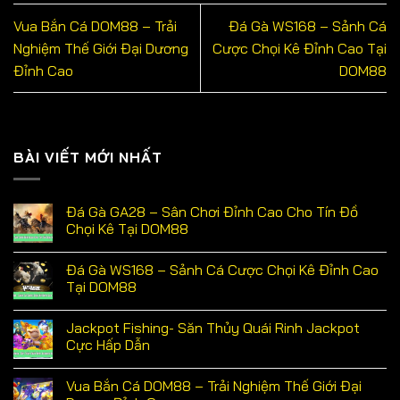
Vua Bắn Cá DOM88 – Trải
Đá Gà WS168 – Sảnh Cá
Nghiệm Thế Giới Đại Dương
Cược Chọi Kê Đỉnh Cao Tại
Đỉnh Cao
DOM88
BÀI VIẾT MỚI NHẤT
Đá Gà GA28 – Sân Chơi Đỉnh Cao Cho Tín Đồ
Chọi Kê Tại DOM88
Đá Gà WS168 – Sảnh Cá Cược Chọi Kê Đỉnh Cao
Tại DOM88
Jackpot Fishing- Săn Thủy Quái Rinh Jackpot
Cực Hấp Dẫn
Vua Bắn Cá DOM88 – Trải Nghiệm Thế Giới Đại