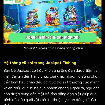
Jackpot Fishing có đa dạng phòng chơi
Hệ thống vũ khí trong Jackpot Fishing
Bắn Cá Jackpot sở hữu kho súng ống đạn dược tiên tiến,
hiện đại lên đến hàng chục loại khác nhau. Từ súng cho
đến bom hay pháo đều có mức độ sát thương cực mạnh
khiến thủy quái bị hạ gục nhanh chóng. Ngoài ra, ngư dân
còn được cung cấp một số tính năng đặc biệt giúp quá
trình đối đầu quái vật diễn ra thuận lợi hơn đáng kể. Cụ