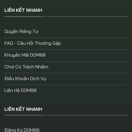
LIÊN KẾT NHANH
Quyền Riêng Tư
FAQ - Câu Hỏi Thường Gặp
Khuyến Mãi DOM88
Chơi Có Trách Nhiệm
Điều Khoản Dịch Vụ
Liên Hệ DOM88
LIÊN KẾT NHANH
Đăng Ký DOM88