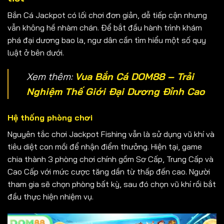
Bắn Cá Jackpot có lối chơi đơn giản, dễ tiếp cận nhưng
vẫn không hề nhàm chán. Để bắt đầu hành trình khám
phá đại dương bao la, ngư dân cần tìm hiểu một số quy
luật ở bên dưới.
Xem thêm:
Vua Bắn Cá DOM88 – Trải
Nghiệm Thế Giới Đại Dương Đỉnh Cao
Hệ thống phòng chơi
Nguyên tắc chơi Jackpot Fishing vẫn là sử dụng vũ khí và
tiêu diệt con mồi để nhận điểm thưởng. Hiện tại, game
chia thành 3 phòng chơi chính gồm Sơ Cấp, Trung Cấp và
Cao Cấp với mức cược tăng dần từ thấp đến cao. Người
tham gia sẽ chọn phòng bất kỳ, sau đó chọn vũ khí rồi bắt
đầu thực hiện nhiệm vụ.