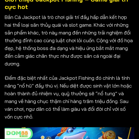
cực hot
Bắn Cá Jackpot là trò chơi giải trí đầy hấp dẫn kết hợp
hai thể loại săn thủy quái và slot game. Khác với những
sản phẩm khác, trò này mang đến những trải nghiệm đổi
thưởng đỉnh cao cùng luật chơi lôi cuốn. Cộng với đồ họa
đẹp, hệ thống boss đa dạng và hiệu ứng bắt mắt mang
đến cảm giác chân thực như được săn cá ngoài đại
dương.
Điểm đặc biệt nhất của Jackpot Fishing đó chính là tính
năng “nổ hũ” đầy thú vị. Nếu diệt được sinh vật lớn hoặc
hoàn thành đủ nhiệm vụ, quỹ thưởng sẽ “nổ tung” và
mang về hàng chục thậm chí hàng trăm triệu đồng. Sau
ván chơi, ngư dân có thể làm giàu và đổi đời chỉ với số
vốn cực nhỏ.