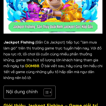
Jackpot Fishing
(Bắn Cá Jackpot) tiếp tục “làm mưa
làm gió” trên thị trường game trực tuyến hiện nay. Với đồ
họa rực rỡ, lối chơi lôi cuốn cùng nhiều phần thưởng
khủng, game thu hút số lượng lớn khách hàng tham gia
mỗi ngày tại
DOM88
. Ở bài viết sau, hãy cùng tìm hiểu chi
tiết về game cùng những yếu tố hấp dẫn mà ngư dân
không nên bỏ lỡ.
Nội dung chính
Giới thiệu Jackpot Fishing – Game giải trí