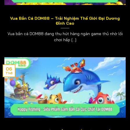
Vua Bắn Cá DOM88 – Trải Nghiệm Thế Giới Đại Dương
Đỉnh Cao
Vua bắn cá DOM88 đang thu hút hàng ngàn game thủ nhờ lối
chơi hấp [...]
06
Th8