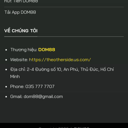
Rút Tiền DOM88
Tải App DOM88
VỀ CHÚNG TÔI
Thương hiệu:
DOM88
Website:
https://theotherside.us.com/
Địa chỉ: 2-4 Đường số 10, An Phú, Thủ Đức, Hồ Chí
Minh
Phone: 035 777 7707
Gmail:
dom88@gmail.com