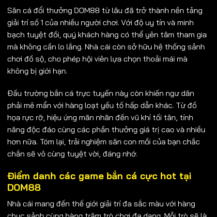
Săn cá đổi thưởng DOM88 từ lâu đã trở thành nền tảng
giải trí số 1 của nhiều người chơi. Với độ uy tín và minh
bạch tuyệt đối, quý khách hàng có thể yên tâm tham gia
mà không cần lo lắng. Nhà cái còn sở hữu hệ thống sảnh
chơi đồ sộ, cho phép hội viên lựa chọn thoải mái mà
không bị giới hạn.
Đấu trường bắn cá trực tuyến này còn khiến ngư dân
phải mê mẩn với hàng loạt yếu tố hấp dẫn khác. Từ đồ
họa rực rỡ, hiệu ứng mãn nhãn đến vũ khí tối tân, tính
năng độc đáo cùng các phần thưởng giá trị cao và nhiều
hơn nữa. Tóm lại, trải nghiệm săn con mồi của bạn chắc
chắn sẽ vô cùng tuyệt vời, đáng nhớ.
Điểm danh các game bắn cá cực hot tại
DOM88
Nhà cái mang đến thế giới giải trí đa sắc màu với hàng
chục sảnh cùng hàng trăm trò chơi đa dạng. Mỗi trò sẽ là