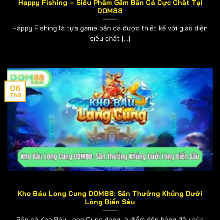
Happy Fishing – Siêu Phẩm Găm Bắn Cá Cực Chất Tại
DOM88
Happy Fishing là tựa game bắn cá được thiết kế với giao diện
siêu chất [...]
06
Th8
Kho Báu Long Cung DOM88: Săn Thưởng Khủng Dưới
Lòng Biển Sâu
Bắn cá Kho Báu Long Cung đang là điểm đến hàng đầu của